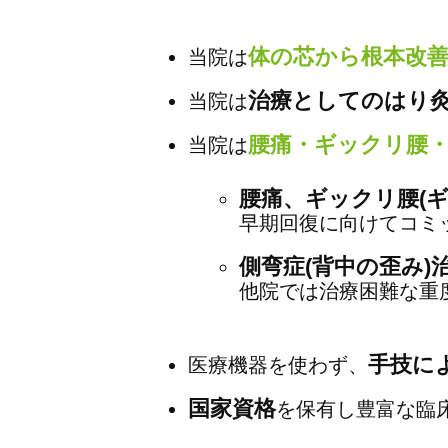
体の芯から根本改
当院は
治療としてのはり
当院は
腰痛・ギックリ腰
当院は
腰痛、ギックリ腰(
早期回復に向けてコミ
側弯症(背中の歪み)
他院では治療困難な重
手技に
医療機器を使わず、
国家資格
を保有し豊富な臨