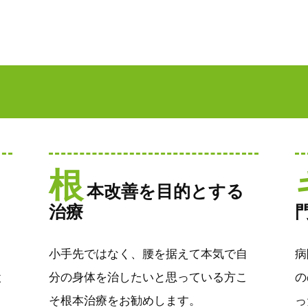
根
本改善を目的とする
治療
小手先ではなく、腰を据えて本気で自
病
検
分の身体を治したいと思っている方こ
の
。
そ根本治療をお勧めします。
っ