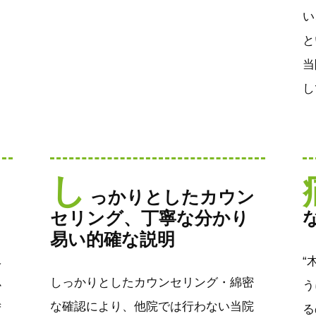
い
と
当
し
し
っかりとしたカウン
セリング、丁寧な分かり
易い的確な説明
ベ
“
しっかりとしたカウンセリング・綿密
か
う
な確認により、他院では行わない当院
ず
る