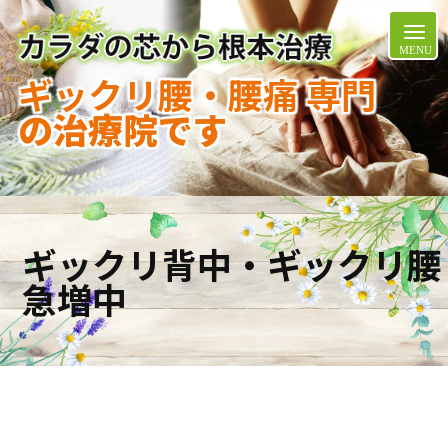
ギックリ腰・腰痛 専門
の治療院です
ギックリ背中・ギックリ腰
急増中